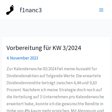
Zum
f1nanc3
Inhalt
springen
Vorbereitung für KW 3/2024
Vorbereitung
für
4. November 2023
KW
3/2024
Zur Kalenderwoche 03/2024 fiel meine Auswahl für
Dividendenaktien auf folgende Werte: Die erwartete
Dividendenrendite beträgt zwischen 4,44 und 9,63
Prozent. Nachdem ich meine Strategie doch noch auf
die Verteilung auf 3 Unternehmen pro Kalenderwoche
erweitert habe, konnte ich die gewünschte Rendite in
Höhe von 4% kaum mehr erreichen. Mit Algonquin und