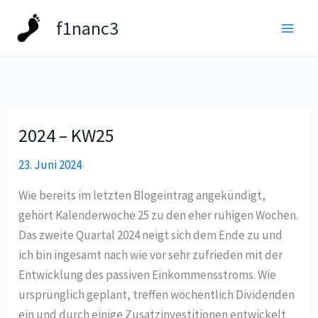
Zum
f1nanc3
Inhalt
springen
2024 – KW25
2024
–
23. Juni 2024
KW25
Wie bereits im letzten Blogeintrag angekündigt,
gehört Kalenderwoche 25 zu den eher ruhigen Wochen.
Das zweite Quartal 2024 neigt sich dem Ende zu und
ich bin ingesamt nach wie vor sehr zufrieden mit der
Entwicklung des passiven Einkommensstroms. Wie
ursprünglich geplant, treffen wöchentlich Dividenden
ein und durch einige Zusatzinvestitionen entwickelt