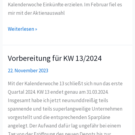
Kalenderwoche Einkünfte erzielen. Im Februar fiel es
mir mit der Aktienauswahl
Weiterlesen »
Vorbereitung für KW 13/2024
Vorbereitung
für
22. November 2023
KW
13/2024
Mit der Kalenderwoche 13 schließt sich nun das erste
Quartal 2024. KW 13 endet genau am 31.03.2024.
Insgesamt habe ich jetzt neununddreißig teils
spannende und teils superlangweilige Unternehmen
vorgestellt und die entsprechenden Sparpläne
angelegt. Der Aufwand dafür lag ungefähr bei einem
Tag von der Eröffnung des neuen Depots bis zur