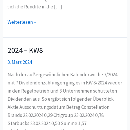
sich die Rendite in die […]
Weiterlesen »
2024 – KW8
2024
–
3. März 2024
KW8
Nach der außergewöhnlichen Kalenderwoche 7/2024
mit 7 Dividendenzahlungen ging es in KW 8/2024 wieder
in den Regelbetrieb und 3 Unternehmen schütteten
Dividenden aus. So ergibt sich folgender Überblick:
Aktie Ausschüttungsdatum Betrag Constellation
Brands 22.02.2024 0,29 Citigroup 23.02.2024 0,78
Starbucks 23.02.2024 0,50 Summe 1,57