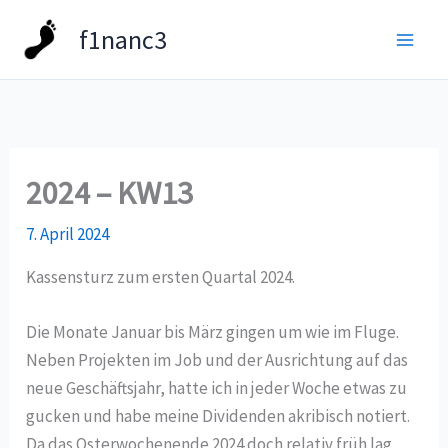
Zum
f1nanc3
Inhalt
springen
2024 – KW13
7. April 2024
Kassensturz zum ersten Quartal 2024.
Die Monate Januar bis März gingen um wie im Fluge.
Neben Projekten im Job und der Ausrichtung auf das
neue Geschäftsjahr, hatte ich in jeder Woche etwas zu
gucken und habe meine Dividenden akribisch notiert.
Da das Osterwochenende 2024 doch relativ früh lag,